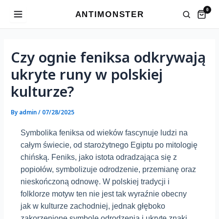
Skip
0
ANTIMONSTER
to
content
Post
navigation
Czy ognie feniksa odkrywają
ukryte runy w polskiej
kulturze?
By
admin
/
07/28/2025
Symbolika feniksa od wieków fascynuje ludzi na
całym świecie, od starożytnego Egiptu po mitologię
chińską. Feniks, jako istota odradzająca się z
popiołów, symbolizuje odrodzenie, przemianę oraz
nieskończoną odnowę. W polskiej tradycji i
folklorze motyw ten nie jest tak wyraźnie obecny
jak w kulturze zachodniej, jednak głęboko
zakorzenione symbole odrodzenia i ukryte znaki