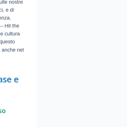
ulle nostre
i, e di
enza.
– Hit the
e cultura
 questo
o anche nel
ase e
so