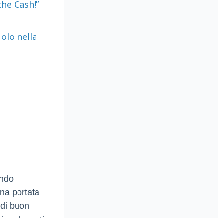
the Cash!”
uolo nella
ando
una portata
i di buon