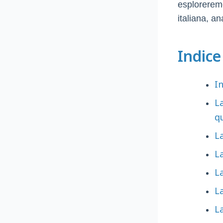
esploreremo
italiana, an
Indice
In
La
q
La
La
L
La
La