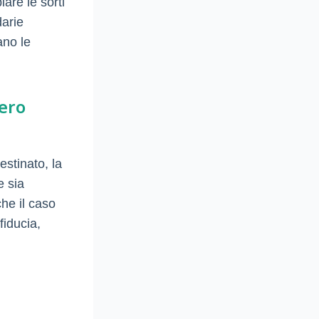
are le sorti
darie
ano le
iero
stinato, la
e sia
che il caso
fiducia,