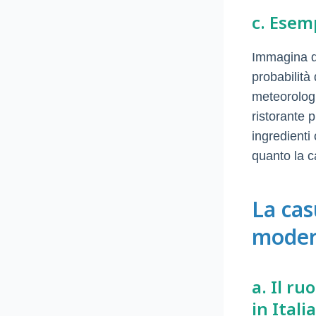
c. Esemp
Immagina di
probabilità 
meteorologi
ristorante 
ingredienti
quanto la c
La cas
moder
a. Il ru
in Italia