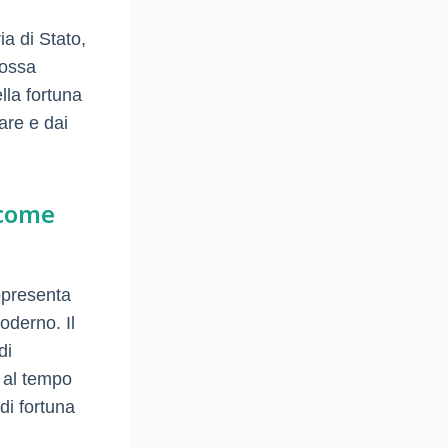
ia di Stato,
possa
lla fortuna
are e dai
 come
ppresenta
oderno. Il
di
, al tempo
di fortuna