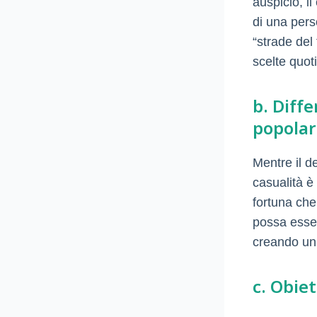
auspicio, i
di una pers
“strade del 
scelte quot
b. Diff
popolar
Mentre il d
casualità è
fortuna che 
possa essere
creando un
c. Obiet