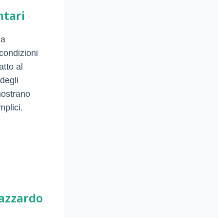
ntari
La
 condizioni
atto al
degli
mostrano
mplici.
d’azzardo