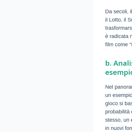
Da secoli, i
il Lotto, i
trasformars
è radicata 
film come “
b. Anal
esempio
Nel panoram
un esempio 
gioco si ba
probabilità
stesso, un 
in nuovi for