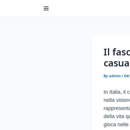
Skip
to
content
Post
navigation
Il fa
casua
By
admin
/
04/
In Italia, i
nella visio
rappresent
della vita 
gioca nelle