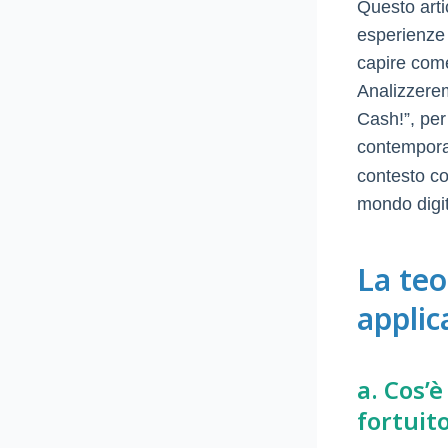
Questo arti
esperienze q
capire come
Analizzere
Cash!”, per
contempor
contesto co
mondo digit
La teo
applic
a. Cos’è
fortuit