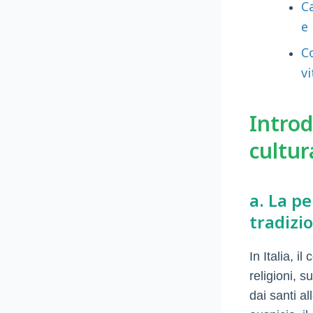
C
e
Co
vi
Introd
cultur
a. La pe
tradizio
In Italia, i
religioni, s
dai santi al