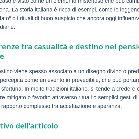
l caso è visto come un elemento misterioso che può cambi
ona. La storia italiana è ricca di esempi, come le leggen
fato” o i rituali di buon auspicio che ancora oggi influenz
idiane.
erenze tra casualità e destino nel pens
e
estino viene spesso associato a un disegno divino o prede
 percepita come un evento imprevedibile, che può portar
sfortuna. In molte tradizioni italiane, si tende a credere 
 mitigato o favorito attraverso rituali o semplici gesti di 
 rapporto complesso tra accettazione e speranza.
tivo dell’articolo