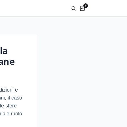
0
la
iane
dizioni e
ni, il caso
te sfere
uale ruolo