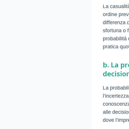
La casualit
ordine preve
differenza d
sfortuna o 
probabilità 
pratica quo
b. La pr
decisio
La probabil
l’incertezza
conoscenza 
alle decisio
dove l’impr