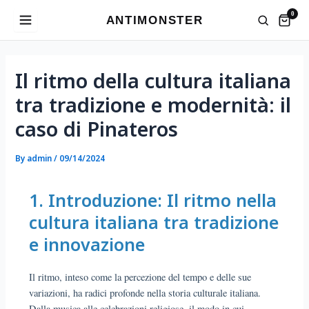
Skip
0
ANTIMONSTER
to
content
Post
navigation
Il ritmo della cultura italiana
tra tradizione e modernità: il
caso di Pinateros
By
admin
/
09/14/2024
1. Introduzione: Il ritmo nella
cultura italiana tra tradizione
e innovazione
Il ritmo, inteso come la percezione del tempo e delle sue
variazioni, ha radici profonde nella storia culturale italiana.
Dalla musica alle celebrazioni religiose, il modo in cui