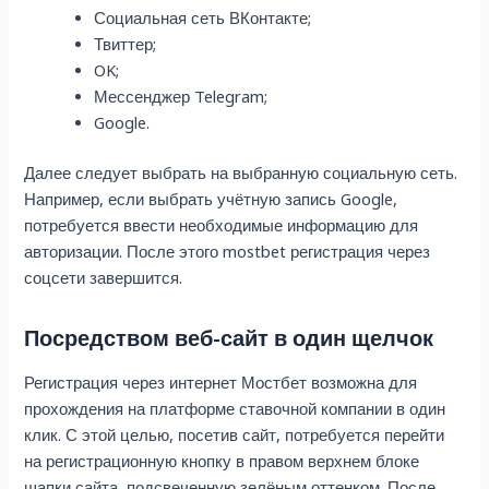
Социальная сеть ВКонтакте;
Твиттер;
OK;
Мессенджер Telegram;
Google.
Далее следует выбрать на выбранную социальную сеть.
Например, если выбрать учётную запись Google,
потребуется ввести необходимые информацию для
авторизации. После этого mostbet регистрация через
соцсети завершится.
Посредством веб-сайт в один щелчок
Регистрация через интернет Мостбет возможна для
прохождения на платформе ставочной компании в один
клик. С этой целью, посетив сайт, потребуется перейти
на регистрационную кнопку в правом верхнем блоке
шапки сайта, подсвеченную зелёным оттенком. После