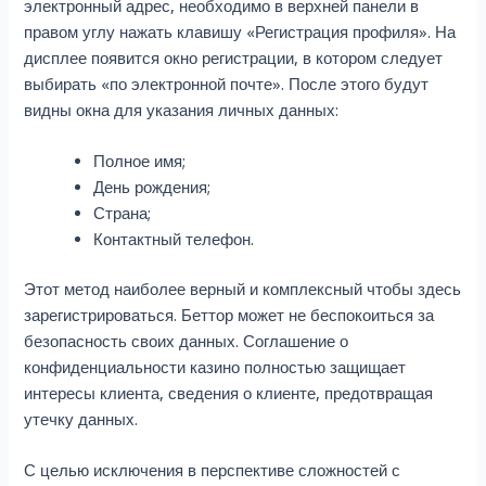
электронный адрес, необходимо в верхней панели в
правом углу нажать клавишу «Регистрация профиля». На
дисплее появится окно регистрации, в котором следует
выбирать «по электронной почте». После этого будут
видны окна для указания личных данных:
Полное имя;
День рождения;
Страна;
Контактный телефон.
Этот метод наиболее верный и комплексный чтобы здесь
зарегистрироваться. Беттор может не беспокоиться за
безопасность своих данных. Соглашение о
конфиденциальности казино полностью защищает
интересы клиента, сведения о клиенте, предотвращая
утечку данных.
С целью исключения в перспективе сложностей с