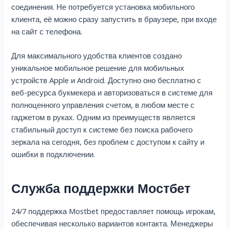
соединения. Не потребуется установка мобильного
клиента, её можно сразу запустить в браузере, при входе
на сайт с телефона.
Для максимального удобства клиентов создано
уникальное мобильное решение для мобильных
устройств Apple и Android. Доступно оно бесплатно с
веб-ресурса букмекера и авторизоваться в системе для
полноценного управления счетом, в любом месте с
гаджетом в руках. Одним из преимуществ является
стабильный доступ к системе без поиска рабочего
зеркала на сегодня, без проблем с доступом к сайту и
ошибки в подключении.
Служба поддержки Мостбет
24/7 поддержка Mostbet предоставляет помощь игрокам,
обеспечивая несколько вариантов контакта. Менеджеры