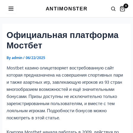
Skip
0
ANTIMONSTER
to
content
Post
navigation
Официальная платформа
Мостбет
By
admin
/
06/22/2025
Mostbet казино олицетворяет востребованную сайт
которая предназначена на совершения спортивных пари
и также азартных игр, завлекающую игроков из 93 стран
многообразием возможностей и ещё значительными
бонусами. Призы доступны не исключительно только
зарегистрированным пользователям, и вместе с тем
лояльным игрокам. Подробности бонусов можно
посмотреть в этой статье.
Контора Mostbet начала работать в 2009, действуя по