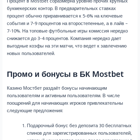
Процент в Mostbet соразмерна уровню прочих крупных
букмекерских контор. В предварительных ставках
процент обычно приравнивается к 5-6% на ключевые
события и 7-9 процентов на второстепенные, а в лайв –
7-10%. На топовые футбольные игры комиссия нередко
снижается до 3-4 процентов. Компания нередко дает
выгодные коэфы на эти матчи, что ведет к завлечению
новых пользователей.
Промо и бонусы в БК Mostbet
Казино Мостбет раздаёт бонусы начинающим
пользователям и активным пользователям. В числе
поощрений для начинающих игроков привлекательны
следующие предложения:
Подарочный бонус без депозита 30 бесплатных
спинов для зарегистрированных пользователей,