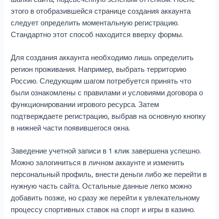
этого в отобразившейся странице создания аккаунта
следует определить моментальную регистрацию.
Стандартно этот способ находится вверху формы.
Для создания аккаунта необходимо лишь определить
регион проживания. Например, выбрать территорию
Россию. Следующим шагом потребуется принять что
были ознакомлены с правилами и условиями договора о
функционировании игрового ресурса. Затем
подтверждаете регистрацию, выбрав на основную кнопку
в нижней части появившегося окна.
Заведение учетной записи в 1 клик завершена успешно.
Можно залогиниться в личном аккаунте и изменить
персональный профиль, внести деньги либо же перейти в
нужную часть сайта. Остальные данные легко можно
добавить позже, но сразу же перейти к увлекательному
процессу спортивных ставок на спорт и игры в казино.