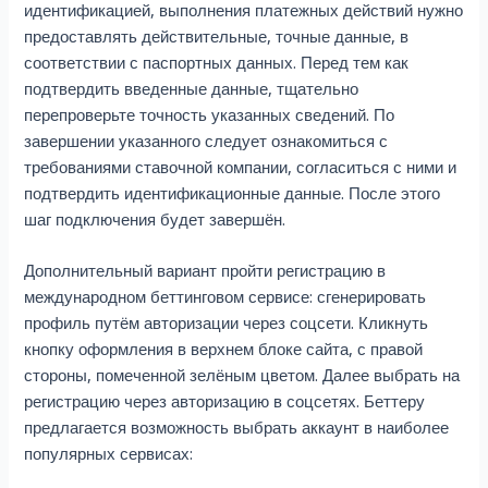
идентификацией, выполнения платежных действий нужно
предоставлять действительные, точные данные, в
соответствии с паспортных данных. Перед тем как
подтвердить введенные данные, тщательно
перепроверьте точность указанных сведений. По
завершении указанного следует ознакомиться с
требованиями ставочной компании, согласиться с ними и
подтвердить идентификационные данные. После этого
шаг подключения будет завершён.
Дополнительный вариант пройти регистрацию в
международном беттинговом сервисе: сгенерировать
профиль путём авторизации через соцсети. Кликнуть
кнопку оформления в верхнем блоке сайта, с правой
стороны, помеченной зелёным цветом. Далее выбрать на
регистрацию через авторизацию в соцсетях. Беттеру
предлагается возможность выбрать аккаунт в наиболее
популярных сервисах: