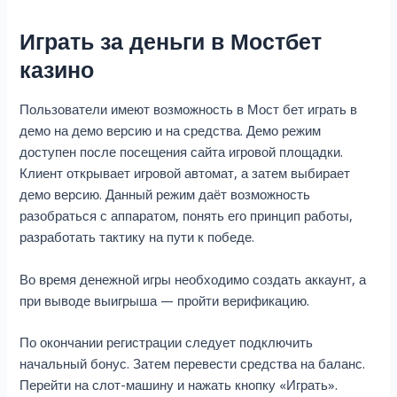
Играть за деньги в Мостбет
казино
Пользователи имеют возможность в Мост бет играть в
демо на демо версию и на средства. Демо режим
доступен после посещения сайта игровой площадки.
Клиент открывает игровой автомат, а затем выбирает
демо версию. Данный режим даёт возможность
разобраться с аппаратом, понять его принцип работы,
разработать тактику на пути к победе.
Во время денежной игры необходимо создать аккаунт, а
при выводе выигрыша — пройти верификацию.
По окончании регистрации следует подключить
начальный бонус. Затем перевести средства на баланс.
Перейти на слот-машину и нажать кнопку «Играть».