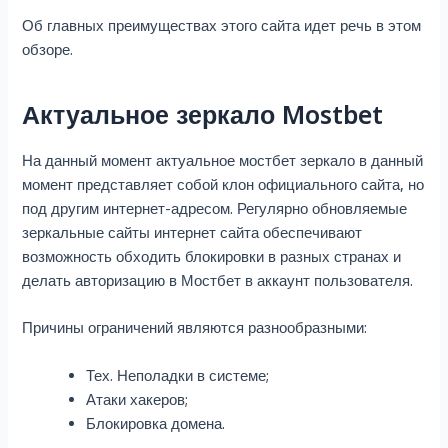
Об главных преимуществах этого сайта идет речь в этом
обзоре.
Актуальное зеркало Mostbet
На данный момент актуальное мостбет зеркало в данный
момент представляет собой клон официального сайта, но
под другим интернет-адресом. Регулярно обновляемые
зеркальные сайты интернет сайта обеспечивают
возможность обходить блокировки в разных странах и
делать авторизацию в Мостбет в аккаунт пользователя.
Причины ограничений являются разнообразными:
Тех. Неполадки в системе;
Атаки хакеров;
Блокировка домена.