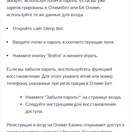
аккаунт, используя логин и пароль. Если вы уже
зарегистрированы в Олимпбет или БК Олимп,
используйте те же данные для входа.
Откройте сайт Olimp Bet.
Введите логин и пароль в соответствующие поля.
Нажмите кнопку “Войти” и начните играть.
Если вы забыли пароль, воспользуйтесь функцией
восстановления. Для этого укажите email или номер
телефона, указанные при регистрации в Олимп Бет.
Нажмите “Забыли пароль?” на странице входа.
Следуйте инструкциям для восстановления
доступа.
Регистрация и вход на Олимп Казино открывают доступ к