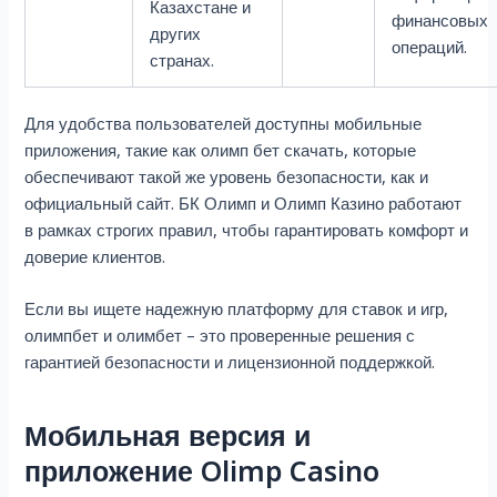
Казахстане и
финансовых
других
операций.
странах.
Для удобства пользователей доступны мобильные
приложения, такие как олимп бет скачать, которые
обеспечивают такой же уровень безопасности, как и
официальный сайт. БК Олимп и Олимп Казино работают
в рамках строгих правил, чтобы гарантировать комфорт и
доверие клиентов.
Если вы ищете надежную платформу для ставок и игр,
олимпбет и олимбет – это проверенные решения с
гарантией безопасности и лицензионной поддержкой.
Мобильная версия и
приложение Olimp Casino