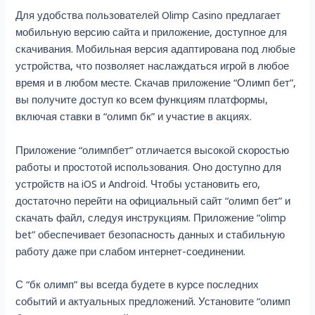
Для удобства пользователей Olimp Casino предлагает
мобильную версию сайта и приложение, доступное для
скачивания. Мобильная версия адаптирована под любые
устройства, что позволяет наслаждаться игрой в любое
время и в любом месте. Скачав приложение “Олимп бет”,
вы получите доступ ко всем функциям платформы,
включая ставки в “олимп бк” и участие в акциях.
Приложение “олимпбет” отличается высокой скоростью
работы и простотой использования. Оно доступно для
устройств на iOS и Android. Чтобы установить его,
достаточно перейти на официальный сайт “олимп бет” и
скачать файл, следуя инструкциям. Приложение “olimp
bet” обеспечивает безопасность данных и стабильную
работу даже при слабом интернет-соединении.
С “бк олимп” вы всегда будете в курсе последних
событий и актуальных предложений. Установите “олимп