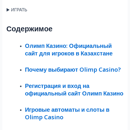
▶️ ИГРАТЬ
Содержимое
Олимп Казино: Официальный
сайт для игроков в Казахстане
Почему выбирают Olimp Casino?
Регистрация и вход на
официальный сайт Олимп Казино
Игровые автоматы и слоты в
Olimp Casino