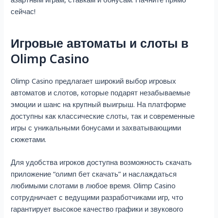
азартным играм, ставкам и бонусам. Начните прямо
сейчас!
Игровые автоматы и слоты в
Olimp Casino
Olimp Casino предлагает широкий выбор игровых
автоматов и слотов, которые подарят незабываемые
эмоции и шанс на крупный выигрыш. На платформе
доступны как классические слоты, так и современные
игры с уникальными бонусами и захватывающими
сюжетами.
Для удобства игроков доступна возможность скачать
приложение “олимп бет скачать” и наслаждаться
любимыми слотами в любое время. Olimp Casino
сотрудничает с ведущими разработчиками игр, что
гарантирует высокое качество графики и звукового