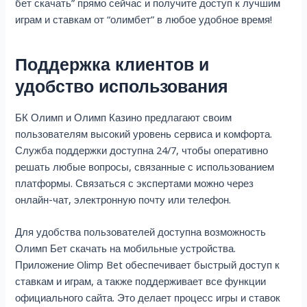
бет скачать” прямо сейчас и получите доступ к лучшим
играм и ставкам от “олимбет” в любое удобное время!
Поддержка клиентов и
удобство использования
БК Олимп и Олимп Казино предлагают своим
пользователям высокий уровень сервиса и комфорта.
Служба поддержки доступна 24/7, чтобы оперативно
решать любые вопросы, связанные с использованием
платформы. Связаться с экспертами можно через
онлайн-чат, электронную почту или телефон.
Для удобства пользователей доступна возможность
Олимп Бет скачать на мобильные устройства.
Приложение Olimp Bet обеспечивает быстрый доступ к
ставкам и играм, а также поддерживает все функции
официального сайта. Это делает процесс игры и ставок