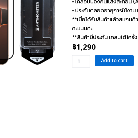
• เคลือบป้องกันแสงสะท้อน (
• ประกันตลอดอายุการใช้งาน เค
**เมื่อได้รับสินค้าแล้วสแกนค
คะแนนค่ะ
**สินค้ามีประกัน เคลมได้1ครั้ง
฿
1,290
ฟิล์ม
Add to cart
กระจก
กัน
รอย
เต็ม
จอBufferX
for
iPhone
15
Pro
quantity