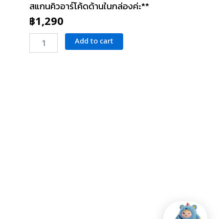
สแกนคิวอาร์โค้ดด้านในกล่องค่ะ**
฿
1,290
Sapphire
Add to cart
Lens
Protector
PVD
Stainless
Frame
for
16/16
Plus
(White)
quantity