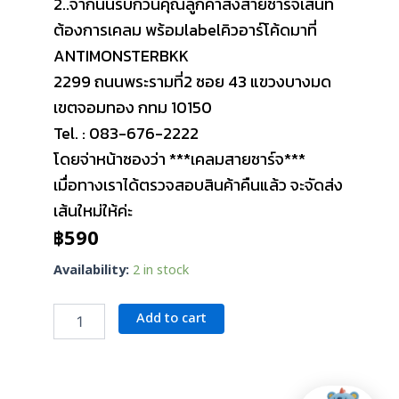
2..จากนั้นรบกวนคุณลูกค้าส่งสายชาร์จเส้นที่
ต้องการเคลม พร้อมlabelคิวอาร์โค้ดมาที่
ANTIMONSTERBKK
2299 ถนนพระรามที่2 ซอย 43 แขวงบางมด
เขตจอมทอง กทม 10150
Tel. : 083-676-2222
โดยจ่าหน้าซองว่า ***เคลมสายชาร์จ***
เมื่อทางเราได้ตรวจสอบสินค้าคืนแล้ว จะจัดส่ง
เส้นใหม่ให้ค่ะ
฿
590
สาย
Availability:
2 in stock
ชาร์จ
LOOP
Add to cart
X
จือ
ปาก
Collab
/