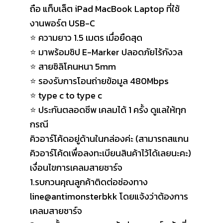
ถือ แท็บเล็ต iPad MacBook Laptop ที่ใช้
งานพอร์ต USB-C
⭐ ความยาว 1.5 เมตร เมื่อยืดสุด
⭐️ มาพร้อมชิป E-Marker ปลอดภัยไร้กังวล
⭐ สายซิลิโคนหนา 5mm
⭐ รองรับการโอนถ่ายข้อมูล 480Mbps
⭐ type c to type c
⭐ ประกันตลอดชีพ เคลมได้ 1 ครั้ง ดูแลให้ทุก
กรณี
คิวอาร์โค้ดอยู่ด้านในกล่องค่ะ (สามารถสแกน
คิวอาร์โค้ดเพื่อลงทะเบียนสินค้าไว้ได้เลยนะคะ)
เงื่อนไขการเคลมสายชาร์จ
1.รบกวนคุณลูกค้าติดต่อช่องทาง
line@antimonsterbkk โดยแจ้งว่าต้องการ
เคลมสายชาร์จ